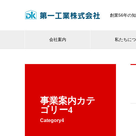
創業56年の
会社案内
私たちに
事業案内カテ
ゴリー4
Category4